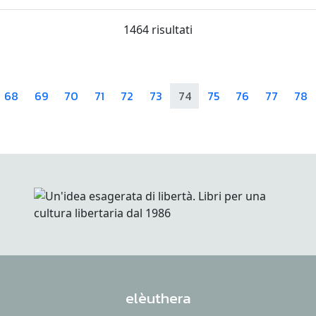
1464 risultati
68
69
70
71
72
73
74
75
76
77
78
elèuthera