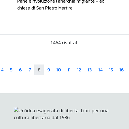
Pane e rivoluzione l'anarchia migrante - ex
chiesa di San Pietro Martire
1464 risultati
4
5
6
7
8
9
10
11
12
13
14
15
16