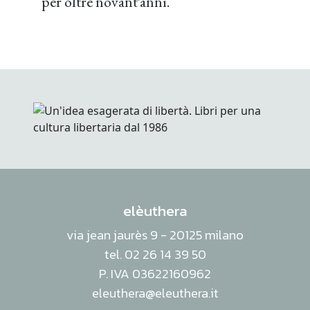
per oltre novant’anni.
elèuthera
via jean jaurès 9 - 20125 milano
tel. 02 26 14 39 50
P. IVA 03622160962
eleuthera@eleuthera.it