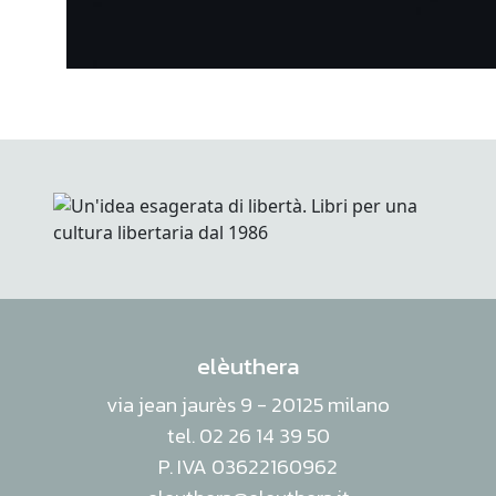
elèuthera
via jean jaurès 9 - 20125 milano
tel. 02 26 14 39 50
P. IVA 03622160962