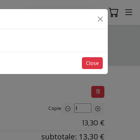
Close
Copie
13,30 €
subtotale: 13,30 €