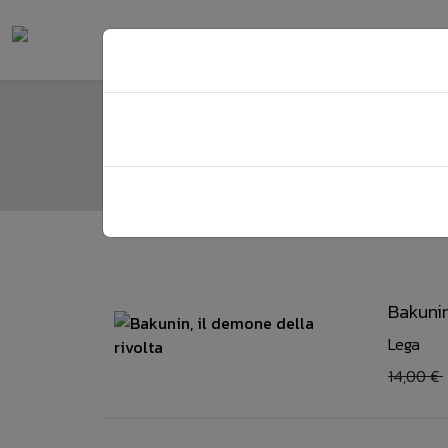
Borsa acquisti
Home
Borsa acquisti
Bakunin
Lega
14,00 €