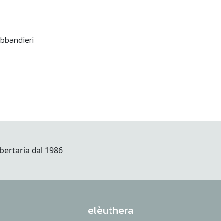
abbandieri
elèuthera