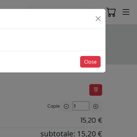
Close
Copie
15,20 €
subtotale: 15,20 €