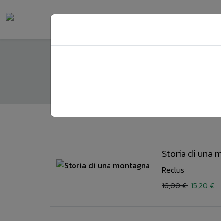
Borsa acquisti
Home
Borsa acquisti
Storia di una
Reclus
16,00 €
15,20 €