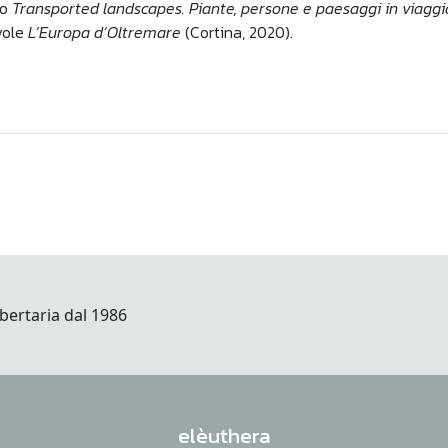
io
Transported landscapes. Piante, persone e paesaggi in viaggio
avole
L’Europa d’Oltremare
(Cortina, 2020).
elèuthera