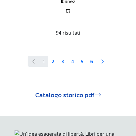
Ibáñez
94 risultati
1
2
3
4
5
6
Catalogo storico pdf